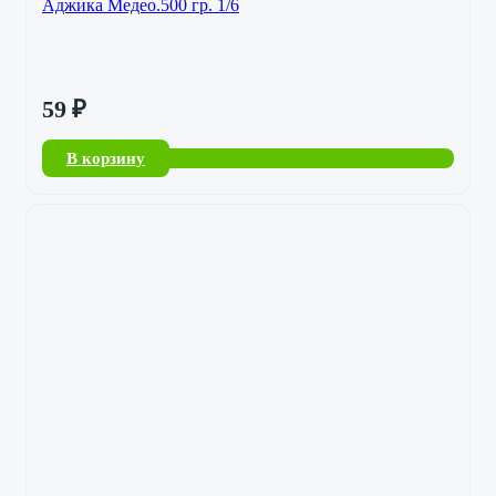
Аджика Медео.500 гр. 1/6
59
₽
В корзину