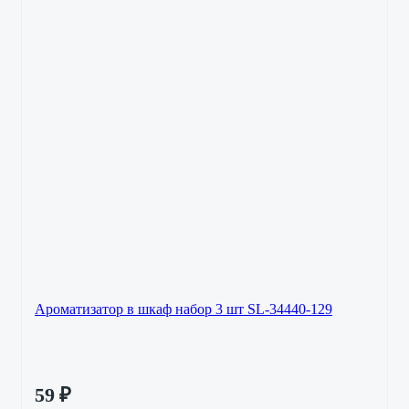
Ароматизатор в шкаф набор 3 шт SL-34440-129
59
₽