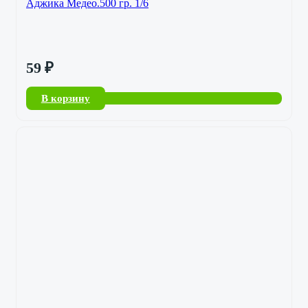
Аджика Медео.500 гр. 1/6
59
₽
В корзину