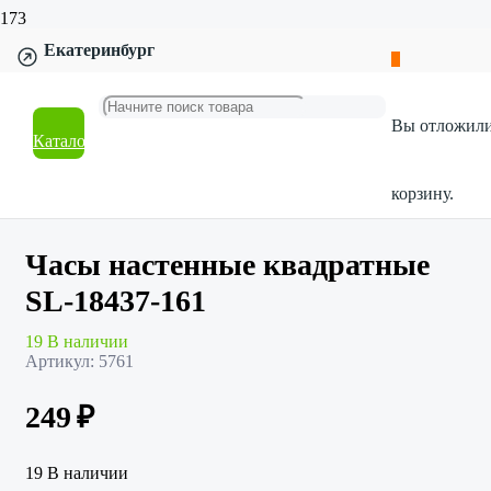
Екатеринбург
Главная
Магазин
Товары для дома
Вы отложил
Декор и интерьер
Каталог
Часы настенные квадратные SL-18437-161
корзину.
Часы настенные квадратные
SL-18437-161
19 В наличии
Артикул:
5761
249
₽
19 В наличии