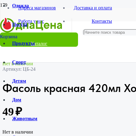
Одежда
Адреса магазинов
Доставка и оплата
Главная
Работа у нас
Контакты
Магазин
Посуда
Продукты и напитки
Овощные консервы
Фасоль красная 420мл Хороший продукт /24
Продукты
Каталог
Спорт
Нет в наличии
Артикул:
ЦБ-24
Детям
Фасоль красная 420мл Хо
Дом
49
₽
Животным
Нет в наличии