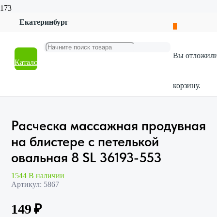
Екатеринбург
Главная
Магазин
Красота и гигиена
Вы отложил
Аксессуары
Каталог
Расческа массажная продувная на блистере с петелькой
овальная 8 SL 36193-553
корзину.
Расческа массажная продувная
на блистере с петелькой
овальная 8 SL 36193-553
1544 В наличии
Артикул:
5867
149
₽