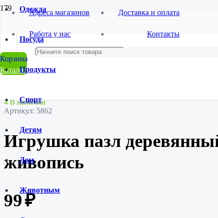
Одежда
Адреса магазинов
Доставка и оплата
Главная
Работа у нас
Контакты
Магазин
Посуда
Товары для детей
Для мальчиков
Игрушка пазл деревянный,удивительная живопись
Продукты
Каталог
Спорт
4 В наличии
Артикул:
5862
Детям
Игрушка пазл деревянны
живопись
Дом
Животным
99
₽