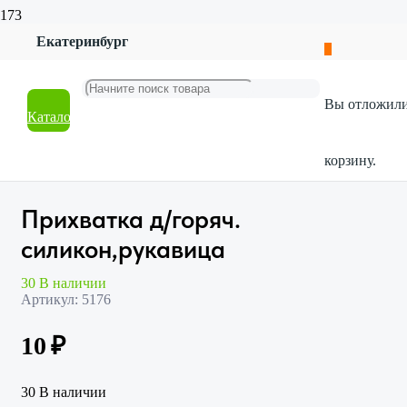
Екатеринбург
Главная
Магазин
Посуда
Вы отложил
Столовые приборы
Каталог
Прихватка д/горяч. силикон,рукавица
корзину.
Прихватка д/горяч.
силикон,рукавица
30 В наличии
Артикул:
5176
10
₽
30 В наличии