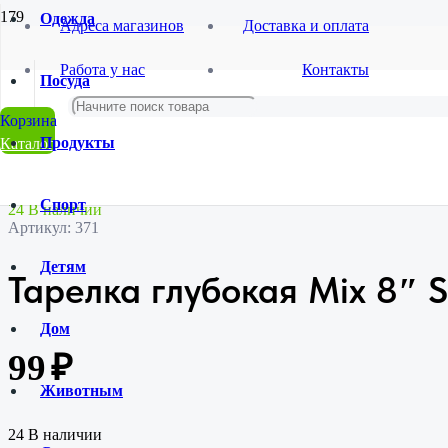
Одежда
Адреса магазинов
Доставка и оплата
Главная
Работа у нас
Контакты
Магазин
Посуда
Посуда
Столовая посуда
Тарелка глубокая Mix 8″ SL-15998-112
Продукты
Каталог
Спорт
24 В наличии
Артикул:
371
Детям
Тарелка глубокая Mix 8″ S
Дом
99
₽
Животным
24 В наличии