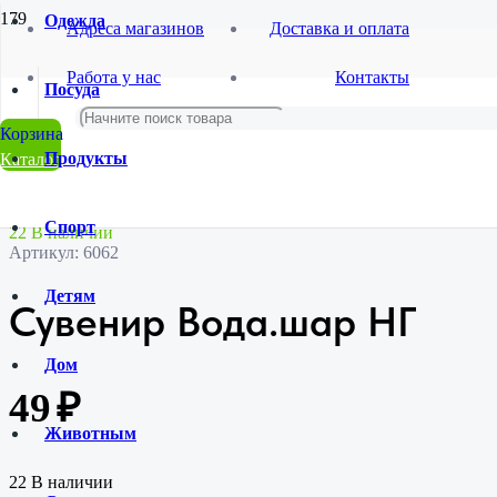
Одежда
Адреса магазинов
Доставка и оплата
Главная
Работа у нас
Контакты
Магазин
Посуда
Новый Год
Елочные украшения,новогодняя атрибутика
Сувенир Вода.шар НГ
Продукты
Каталог
Спорт
22 В наличии
Артикул:
6062
Детям
Сувенир Вода.шар НГ
Дом
49
₽
Животным
22 В наличии