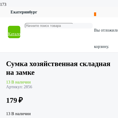
Екатеринбург
Главная
Магазин
Галантерея
Вы отложил
Сумки, косметички
Каталог
Сумка хозяйственная складная на замке
корзину.
Сумка хозяйственная складная
на замке
13 В наличии
Артикул:
2856
179
₽
13 В наличии