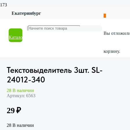
Екатеринбург
Главная
Магазин
Канцтовары
Вы отложил
Офисные принадлежности
Каталог
Текстовыделитель 3шт. SL-24012-340
корзину.
Текстовыделитель 3шт. SL-
24012-340
28 В наличии
Артикул:
6563
29
₽
28 В наличии