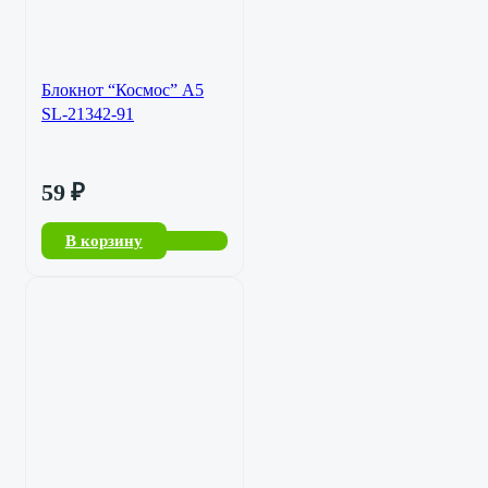
Блокнот “Космос” А5
SL-21342-91
59
₽
В корзину