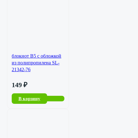
блокнот B5 с обложкой
из полипропилена SL-
21342-76
149
₽
В корзину