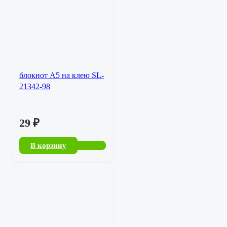
блокнот A5 на клею SL-
21342-98
29
₽
В корзину