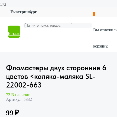
Екатеринбург
Главная
Магазин
Канцтовары
Вы отложил
Товары для школы
Каталог
Фломастеры двух сторонние 6 цветов <каляка-маляка SL-
22002-663
корзину.
Фломастеры двух сторонние 6
цветов <каляка-маляка SL-
22002-663
72 В наличии
Артикул:
5832
99
₽