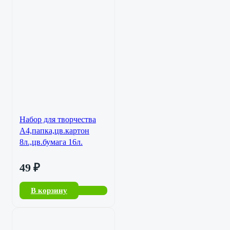
Набор для творчества
А4,папка,цв.картон
8л.,цв.бумага 16л.
49
₽
В корзину