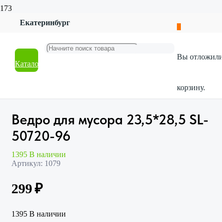
Екатеринбург
Главная
Магазин
Хозтовары
Вы отложил
Все для уборки
Каталог
Ведро для мусора 23,5*28,5 SL-50720-96
корзину.
Ведро для мусора 23,5*28,5 SL-
50720-96
1395 В наличии
Артикул:
1079
299
₽
1395 В наличии