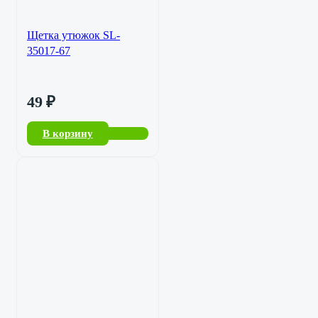
Щетка утюжок SL-
35017-67
49
₽
В корзину