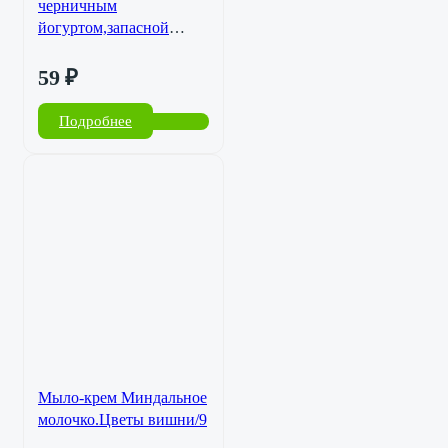
черничным
йогуртом,запасной
блок/12
59
₽
Подробнее
Мыло-крем Миндальное
молочко.Цветы вишни/9