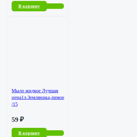
В корзину
Мыло жидкое Лучшая
цена1л.Земляника,лимон,яблоко
/15
59
₽
В корзину