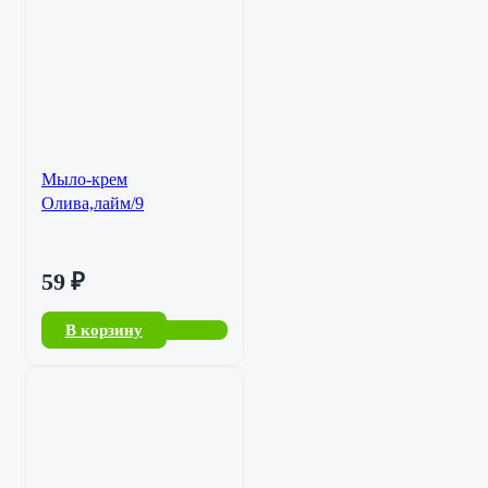
Мыло-крем
Олива,лайм/9
59
₽
В корзину