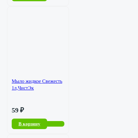
Мыло жидкое Свежесть
1л,ЧистЭк
59
₽
В корзину