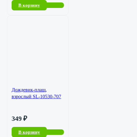
В корзину
Дождевик-плащ,
взрослый SL-10530-707
349
₽
В корзину