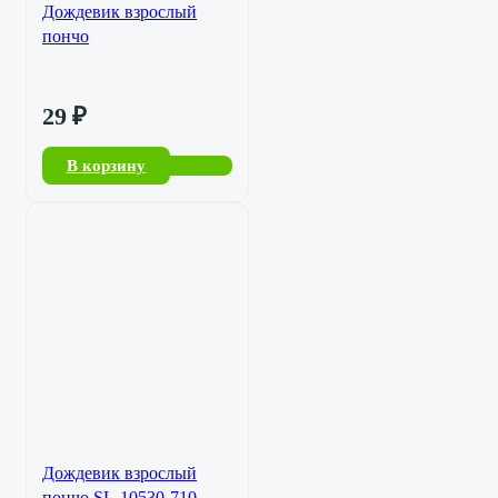
Дождевик взрослый
пончо
29
₽
В корзину
Дождевик взрослый
пончо SL-10530-710