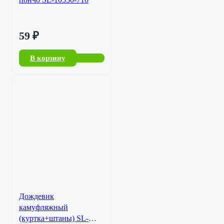
59
₽
В корзину
Дождевик
камуфляжный
(куртка+штаны) SL-