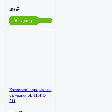
49
₽
В корзину
Косметичка прозразчная
с ручками SL-11147B-
711