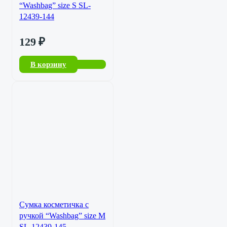
“Washbag” size S SL-
12439-144
129
₽
В корзину
Сумка косметичка с
ручкой “Washbag” size M
SL-12439-145