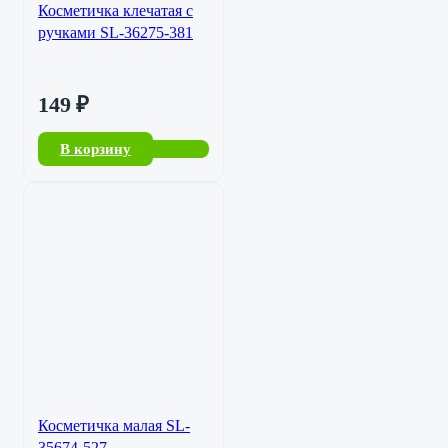
Косметичка клечатая с
ручками SL-36275-381
149
₽
В корзину
Косметичка малая SL-
35674-527