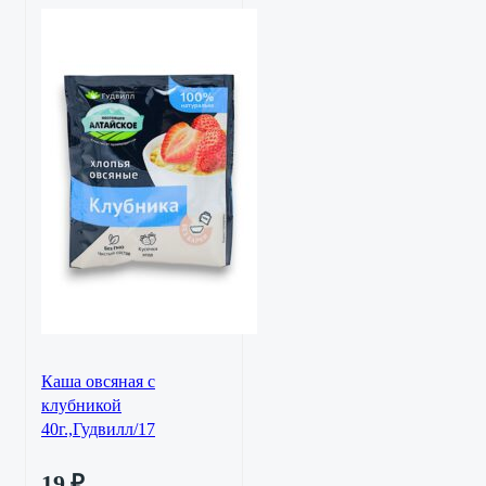
Каша овсяная с
клубникой
40г.,Гудвилл/17
19
₽