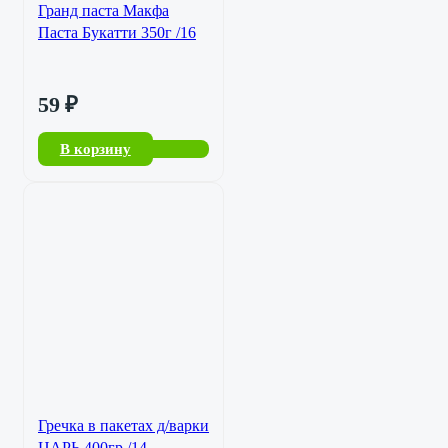
Гранд паста Макфа
Паста Букатти 350г /16
59
₽
В корзину
Гречка в пакетах д/варки
ЦАРЬ 400гр./14