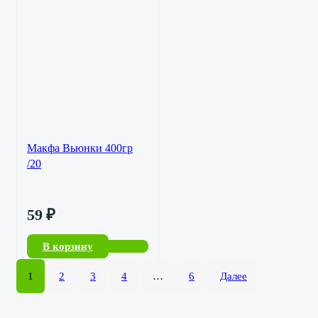
Макфа Вьюнки 400гр
/20
59
₽
В корзину
1
2
3
4
…
6
Далее