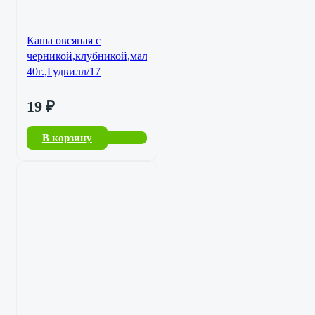
Каша овсяная с
черникой,клубникой,малиной
40г.,Гудвилл/17
19
₽
В корзину