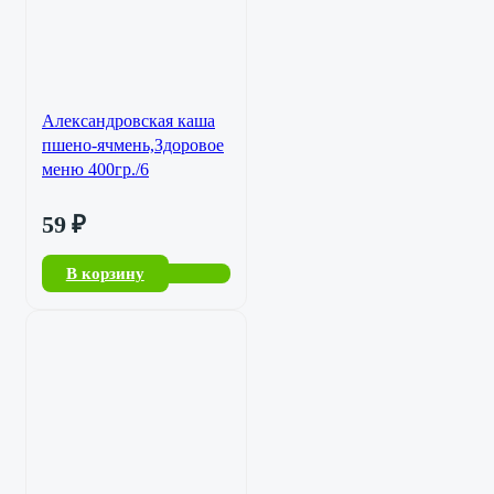
Александровская каша
пшено-ячмень,Здоровое
меню 400гр./6
59
₽
В корзину