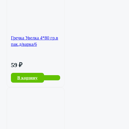
Гречка Увелка 4*80 гр.в
пак.д/варка/6
59
₽
В корзину