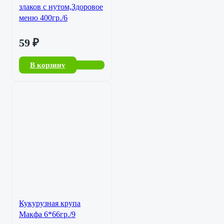
злаков с нутом,Здоровое
меню 400гр./6
59
₽
В корзину
Кукурузная крупа
Макфа 6*66гр./9