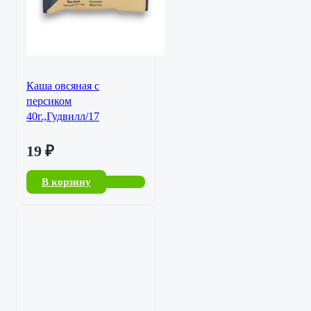
Каша овсяная с
персиком
40г.,Гудвилл/17
19
₽
В корзину