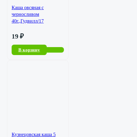
Каша овсяная с
черносливом
40г.,Гудвилл/17
19
₽
В корзину
Кузнецовская каша 5