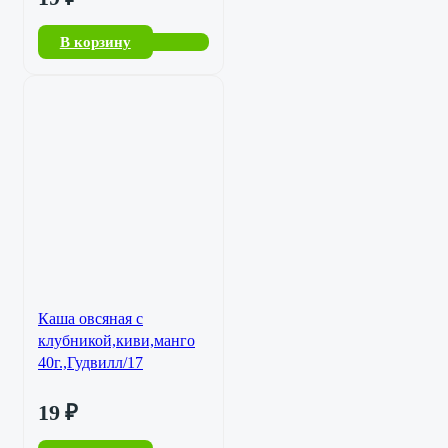
В корзину
Каша овсяная с
клубникой,киви,манго
40г.,Гудвилл/17
19
₽