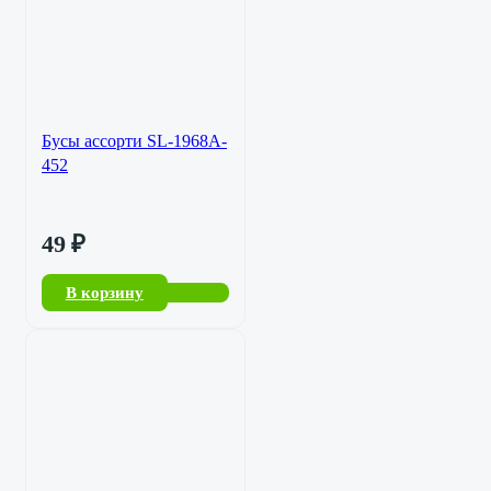
Бусы ассорти SL-1968A-
452
49
₽
В корзину