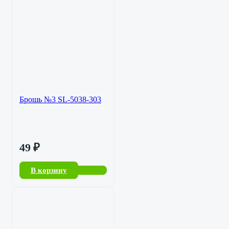
Брошь №3 SL-5038-303
49
₽
В корзину