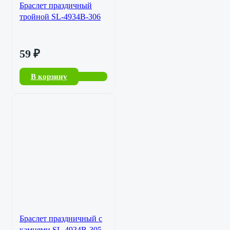
Браслет праздичный
тройной SL-4934B-306
59
₽
В корзину
Браслет праздничный с
камнями SL-4934B-305