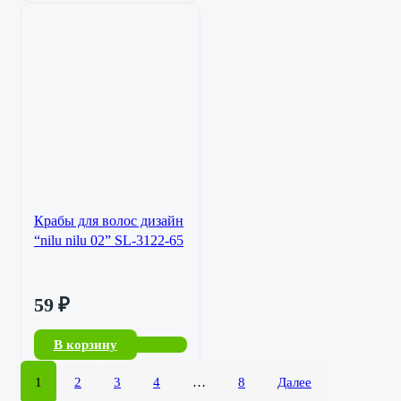
Крабы для волос дизайн
“nilu nilu 02” SL-3122-65
59
₽
В корзину
1
2
3
4
…
8
Далее