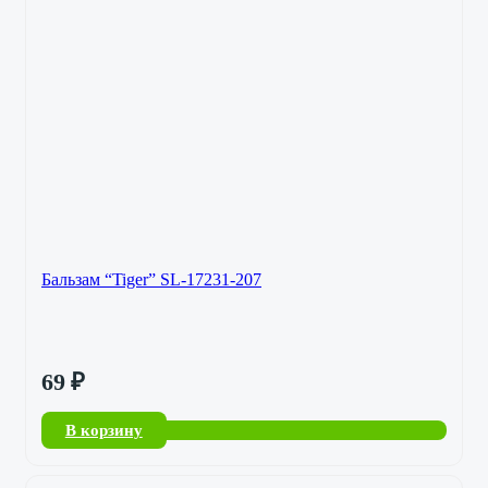
Бальзам “Tiger” SL-17231-207
69
₽
В корзину