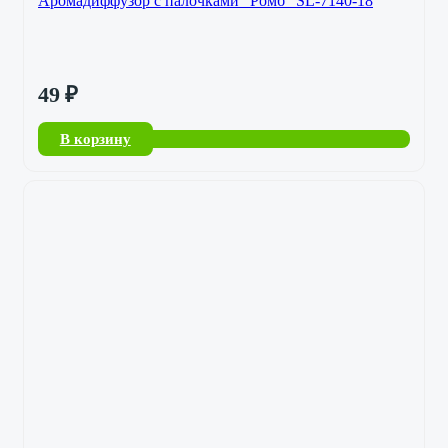
Аромадиффузор с палочками “Ромб” SL-7140-18
49
₽
В корзину