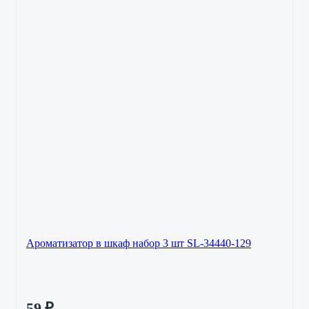
Ароматизатор в шкаф набор 3 шт SL-34440-129
59
₽