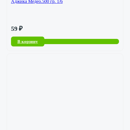
Аджика Медео.500 гр. 1/6
59
₽
В корзину