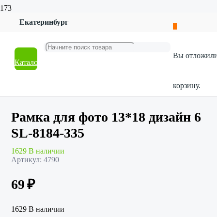
Екатеринбург
Главная
Магазин
Товары для дома
Вы отложил
Декор и интерьер
Каталог
Рамка для фото 13*18 дизайн 6 SL-8184-335
корзину.
Рамка для фото 13*18 дизайн 6
SL-8184-335
1629 В наличии
Артикул:
4790
69
₽
1629 В наличии