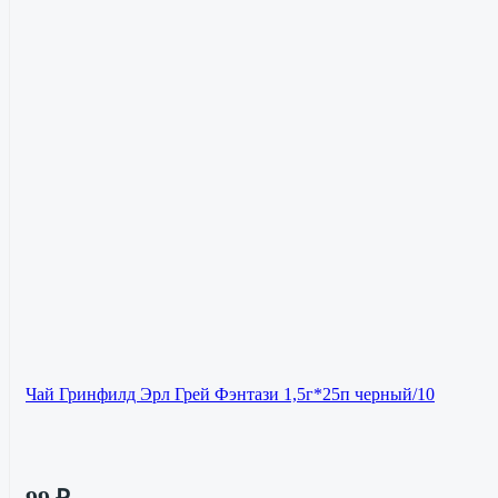
Чай Гринфилд Эрл Грей Фэнтази 1,5г*25п черный/10