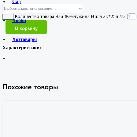
Сад
Количество товара Чай Жемчужина Нила 2г.*25п./72
-
Хобби
В корзину
Хозтовары
Характеристики:
Похожие товары