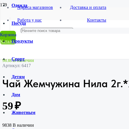
Одежда
Адреса магазинов
Доставка и оплата
Главная
Работа у нас
Контакты
Магазин
Посуда
Продукты и напитки
Чай, кофе, какао
Чай Жемчужина Нила 2г.*25п./72
Продукты
Каталог
Спорт
9838 В наличии
Артикул:
6417
Детям
Чай Жемчужина Нила 2г.*
Дом
59
₽
Животным
9838 В наличии