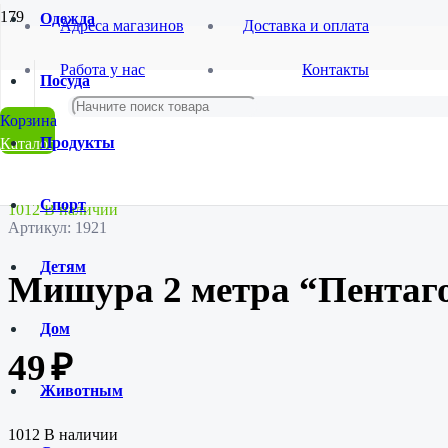
Одежда
Адреса магазинов
Доставка и оплата
Главная
Работа у нас
Контакты
Магазин
Посуда
Новый Год
Елочные украшения,новогодняя атрибутика
Мишура 2 метра “Пентагон” SL-6279-186
Продукты
Каталог
Спорт
1012 В наличии
Артикул:
1921
Детям
Мишура 2 метра “Пентаго
Дом
49
₽
Животным
1012 В наличии