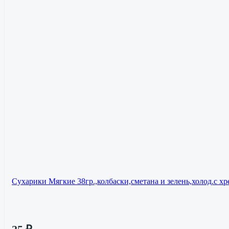
Сухарики Мягкие 38гр.,колбаски,сметана и зелень,холод.с хр