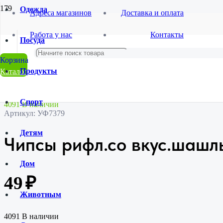
Одежда
Адреса магазинов
Доставка и оплата
Главная
Работа у нас
Контакты
Магазин
Посуда
Продукты и напитки
Снеки
Чипсы рифл.со вкус.шашлыка 150гр./10
Продукты
Каталог
Спорт
4091 В наличии
Артикул:
УФ7379
Детям
Чипсы рифл.со вкус.шашлы
Дом
49
₽
Животным
4091 В наличии