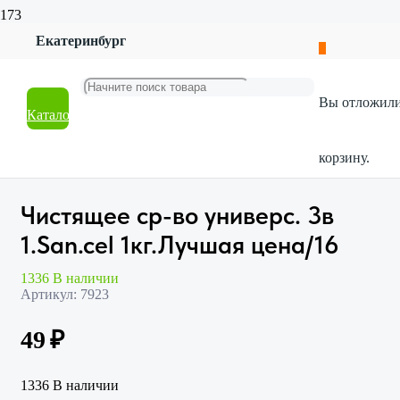
Екатеринбург
Главная
Магазин
Бытовая химия
Вы отложил
Универсальные чистящие средства
Каталог
Чистящее ср-во универс. 3в 1.San.cel 1кг.Лучшая цена/16
корзину.
Чистящее ср-во универс. 3в
1.San.cel 1кг.Лучшая цена/16
1336 В наличии
Артикул:
7923
49
₽
1336 В наличии