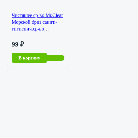
Чистящее ср-во Mr.Clear
Морской бриз санит.-
гигиенич.ср-во
универсал. 750мл./14
99
₽
В корзину