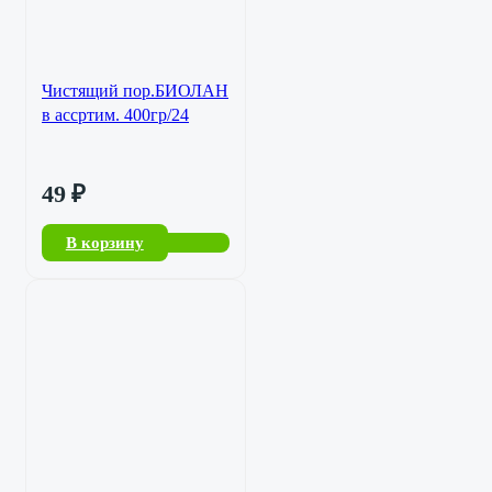
Чистящий пор.БИОЛАН
в ассртим. 400гр/24
49
₽
В корзину