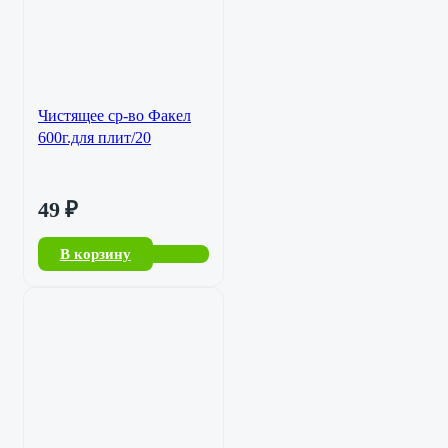
Чистящее ср-во Факел
600г.для плит/20
49
₽
В корзину