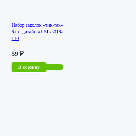
Набор заколок «тик-так»
6 шт дизайн #1 SL-3018-
110
59
₽
В корзину