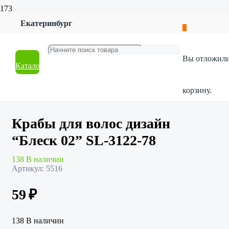
Екатеринбург
Главная
Магазин
Красота и гигиена
Вы отложил
Бижутерия
Каталог
Крабы для волос дизайн “Блеск 02” SL-3122-78
корзину.
Крабы для волос дизайн
“Блеск 02” SL-3122-78
138 В наличии
Артикул:
5516
59
₽
138 В наличии