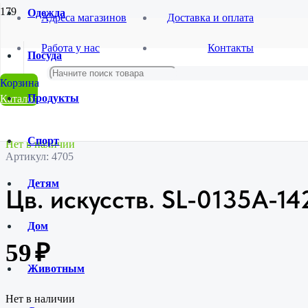
Одежда
Адреса магазинов
Доставка и оплата
Главная
Работа у нас
Контакты
Магазин
Посуда
Искусственные цветы
Букеты
Цв. искусств. SL-0135А-142
Продукты
Каталог
Спорт
Нет в наличии
Артикул:
4705
Детям
Цв. искусств. SL-0135А-14
Дом
59
₽
Животным
Нет в наличии