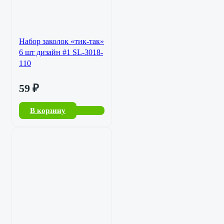
Набор заколок «тик-так»
6 шт дизайн #1 SL-3018-
110
59
₽
В корзину