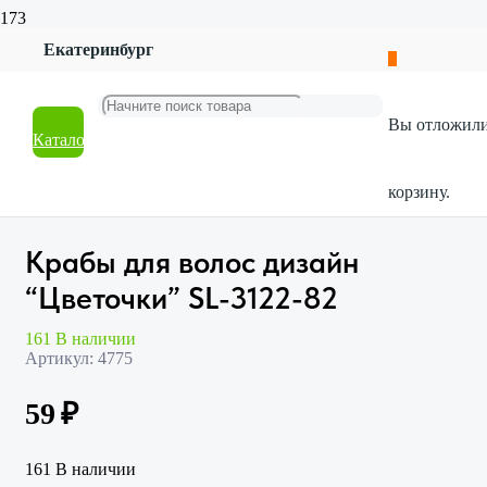
Екатеринбург
Главная
Магазин
Красота и гигиена
Вы отложил
Бижутерия
Каталог
Крабы для волос дизайн “Цветочки” SL-3122-82
корзину.
Крабы для волос дизайн
“Цветочки” SL-3122-82
161 В наличии
Артикул:
4775
59
₽
161 В наличии