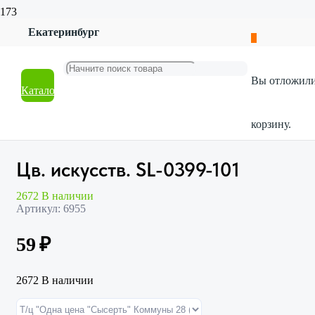
Екатеринбург
Главная
Магазин
Искусственные цветы
Вы отложил
Букеты
Каталог
Цв. искусств. SL-0399-101
корзину.
Цв. искусств. SL-0399-101
2672 В наличии
Артикул:
6955
59
₽
2672 В наличии