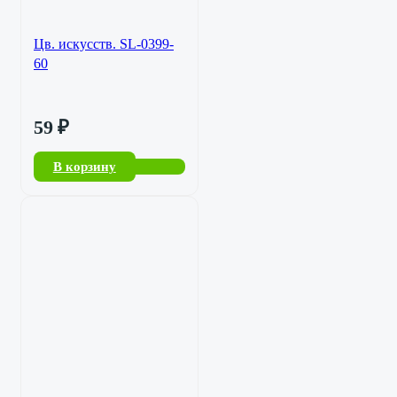
Цв. искусств. SL-0399-
60
59
₽
В корзину