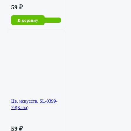
59
₽
В корзину
Цв. искусств. SL-0399-
79(Кала)
59
₽