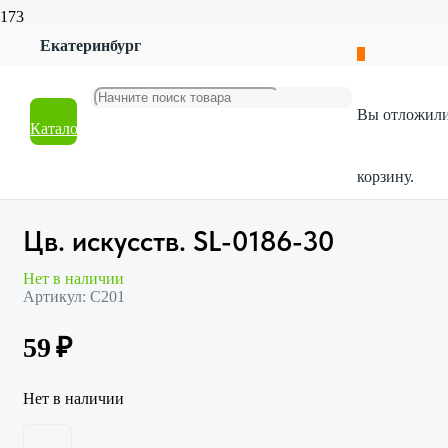
Екатеринбург
Главная
Магазин
Искусственные цветы
Вы отложил
Букеты
Каталог
Цв. искусств. SL-0186-30
корзину.
Цв. искусств. SL-0186-30
Нет в наличии
Артикул:
С201
59
₽
Нет в наличии