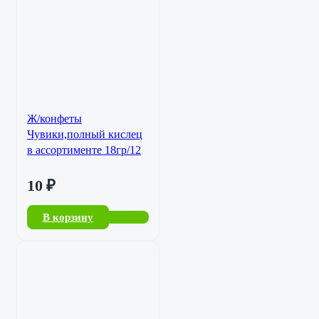
Ж/конфеты
Чувики,полный кислец
в ассортименте 18гр/12
10
₽
В корзину