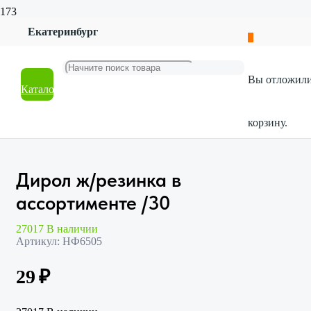
Екатеринбург
Главная
Магазин
Продукты и напитки
Вы отложил
Жевательная резинка
Каталог
Дирол ж/резинка в ассортименте /30
корзину.
Дирол ж/резинка в
ассортименте /30
27017 В наличии
Артикул:
НФ6505
29
₽