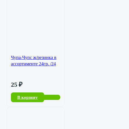
Чупа-Чупс ж/резинка в
ассортименте 24гр. /24
25
₽
В корзину