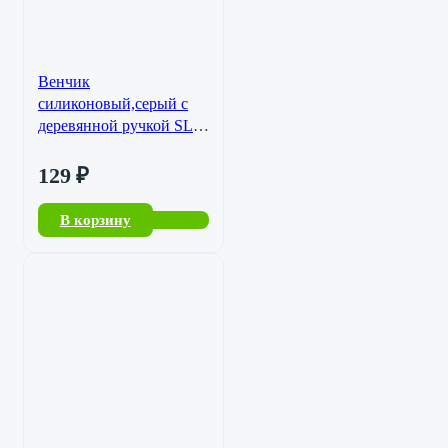
Венчик
силиконовый,серый с
деревянной ручкой SL-
34343-606
129
₽
В корзину