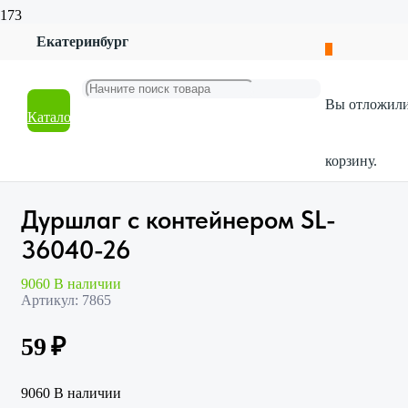
Екатеринбург
Главная
Магазин
Посуда
Вы отложил
Кухонные принадлежности
Каталог
Дуршлаг с контейнером SL-36040-26
корзину.
Дуршлаг с контейнером SL-
36040-26
9060 В наличии
Артикул:
7865
59
₽
9060 В наличии