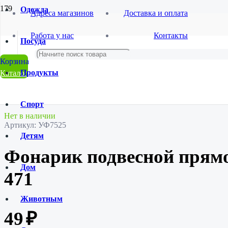
Одежда
Адреса магазинов
Доставка и оплата
Главная
Работа у нас
Контакты
Магазин
Посуда
Товары для дома
Электротовары
Фонарик подвесной прямоугольный SL-14548-471
Продукты
Каталог
Спорт
Нет в наличии
Артикул:
УФ7525
Детям
Фонарик подвесной прям
Дом
471
Животным
49
₽