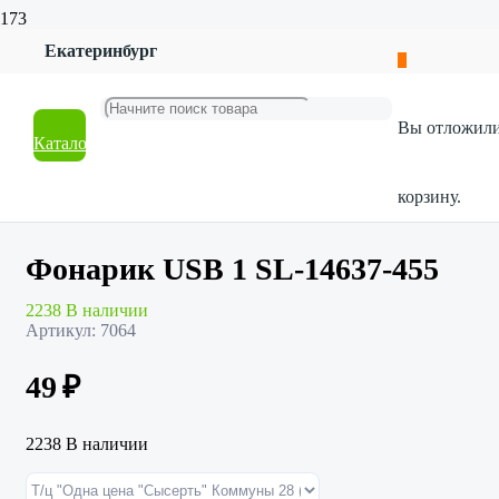
Екатеринбург
Главная
Магазин
Товары для дома
Вы отложил
Электротовары
Каталог
Фонарик USB 1 SL-14637-455
корзину.
Фонарик USB 1 SL-14637-455
2238 В наличии
Артикул:
7064
49
₽
2238 В наличии