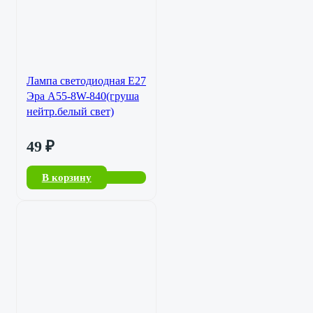
Лампа светодиодная Е27
Эра А55-8W-840(груша
нейтр.белый свет)
49
₽
В корзину