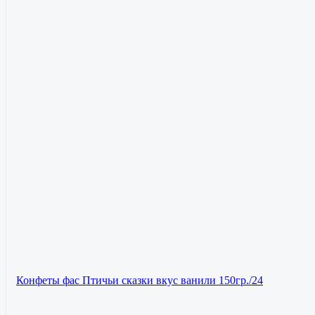
Конфеты фас Птичьи сказки вкус ванили 150гр./24