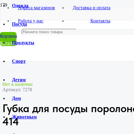
Одежда
Адреса магазинов
Доставка и оплата
Главная
Работа у нас
Контакты
Магазин
Посуда
Хозтовары
Товары для кухни
Губка для посуды поролоновая 3шт,SL-34142-414
Продукты
Каталог
Спорт
Детям
Нет в наличии
Артикул:
7278
Дом
Губка для посуды поролон
Животным
414