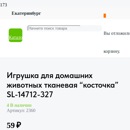
Екатеринбург
Главная
Магазин
Красота и гигиена
Вы отложил
Аксессуары
Каталог
Игрушка для домашних животных тканевая “косточка”
SL-14712-327
корзину.
Игрушка для домашних
животных тканевая “косточка”
SL-14712-327
4 В наличии
Артикул:
2360
59
₽