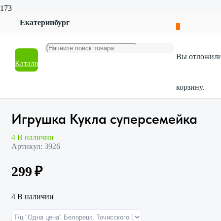
Екатеринбург
Главная
Магазин
Товары для детей
Вы отложил
Для девочек
Каталог
Игрушка Кукла суперсемейка
корзину.
Игрушка Кукла суперсемейка
4 В наличии
Артикул:
3926
299
₽
4 В наличии