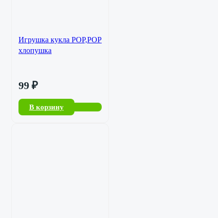
Игрушка кукла РОР,РОР
хлопушка
99
₽
В корзину