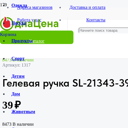
Одежда
Адреса магазинов
Доставка и оплата
Главная
Работа у нас
Контакты
Магазин
Посуда
Канцтовары
Товары для школы
Гелевая ручка SL-21343-39
Продукты
Каталог
Спорт
8473 В наличии
Артикул:
1317
Детям
Гелевая ручка SL-21343-3
Дом
39
₽
Животным
8473 В наличии