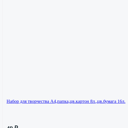
Набор для творчества А4,папка,цв.картон 8л.,цв.бумага 16л.