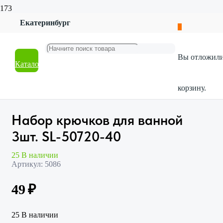
Екатеринбург
Главная
Магазин
Товары для дома
Вы отложил
Туалетная комната
Каталог
Набор крючков для ванной 3шт. SL-50720-40
корзину.
Набор крючков для ванной
3шт. SL-50720-40
25 В наличии
Артикул:
5086
49
₽
25 В наличии