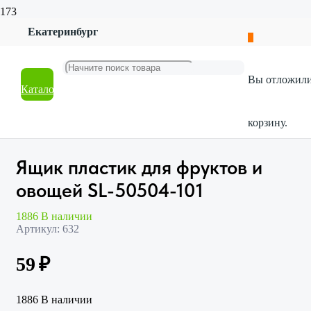
Екатеринбург
Главная
Магазин
Посуда
Вы отложил
Хранение продуктов
Каталог
Ящик пластик для фруктов и овощей SL-50504-101
корзину.
Ящик пластик для фруктов и
овощей SL-50504-101
1886 В наличии
Артикул:
632
59
₽
1886 В наличии