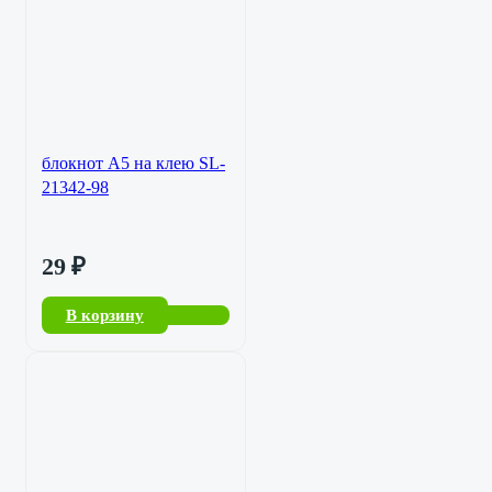
блокнот A5 на клею SL-
21342-98
29
₽
В корзину