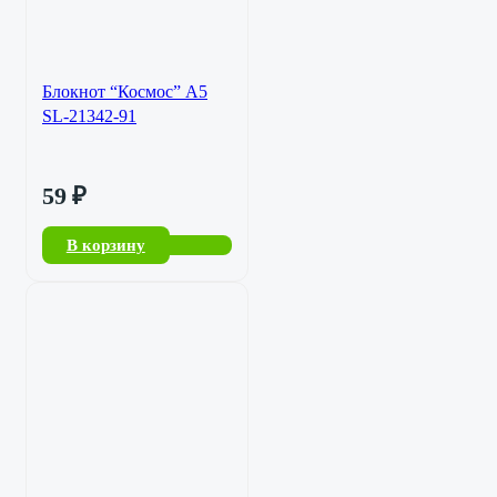
Блокнот “Космос” А5
SL-21342-91
59
₽
В корзину