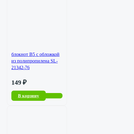
блокнот B5 с обложкой
из полипропилена SL-
21342-76
149
₽
В корзину