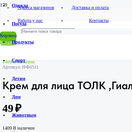
Одежда
Адреса магазинов
Доставка и оплата
Главная
Работа у нас
Контакты
Магазин
Посуда
Красота и гигиена
Уход за телом
Крем для лица ТОЛК ,Гиалурон, 40мл
Продукты
Каталог
Спорт
1409 В наличии
Артикул:
НФ6511
Детям
Крем для лица ТОЛК ,Гиа
Дом
49
₽
Животным
1409 В наличии