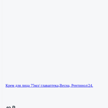
Крем для лица 75мл/ главаптека,Весна, Рентинол/24.