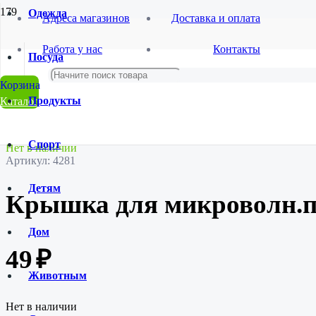
Одежда
Адреса магазинов
Доставка и оплата
Главная
Работа у нас
Контакты
Магазин
Посуда
Посуда
Кухонные принадлежности
Крышка для микроволн.печи пищевая/20
Продукты
Каталог
Спорт
Нет в наличии
Артикул:
4281
Детям
Крышка для микроволн.п
Дом
49
₽
Животным
Нет в наличии