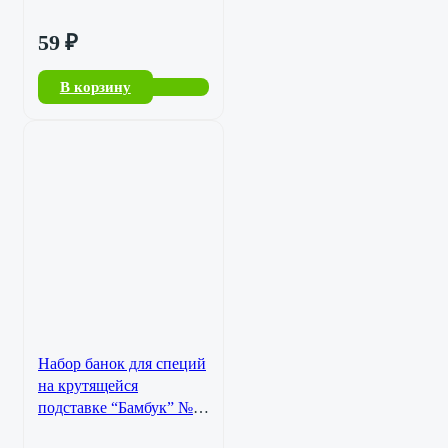
59
₽
В корзину
Набор банок для специй
на крутящейся
подставке “Бамбук” №1
SL-50416-231