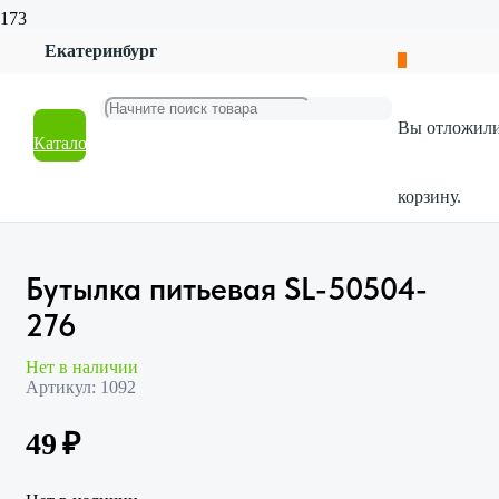
Екатеринбург
Главная
Магазин
Посуда
Вы отложил
Хранение продуктов
Каталог
Бутылка питьевая SL-50504-276
корзину.
Бутылка питьевая SL-50504-
276
Нет в наличии
Артикул:
1092
49
₽