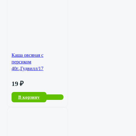
Каша овсяная с
персиком
40г.,Гудвилл/17
19
₽
В корзину