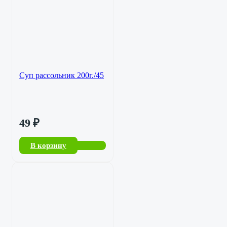
Суп рассольник 200г./45
49
₽
В корзину