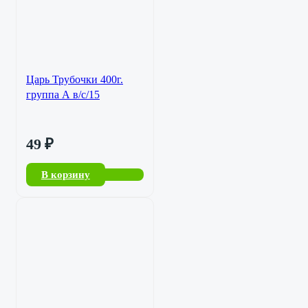
Царь Трубочки 400г.
группа А в/с/15
49
₽
В корзину