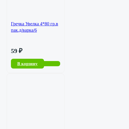
Гречка Увелка 4*80 гр.в
пак.д/варка/6
59
₽
В корзину