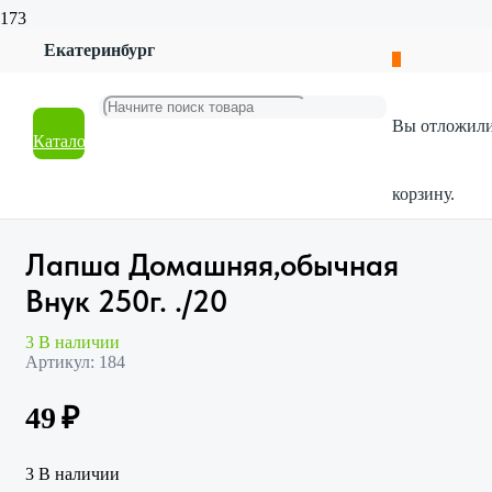
Екатеринбург
Главная
Магазин
Продукты и напитки
Вы отложил
Бакалея
Каталог
Лапша Домашняя,обычная Внук 250г. ./20
корзину.
Лапша Домашняя,обычная
Внук 250г. ./20
3 В наличии
Артикул:
184
49
₽
3 В наличии