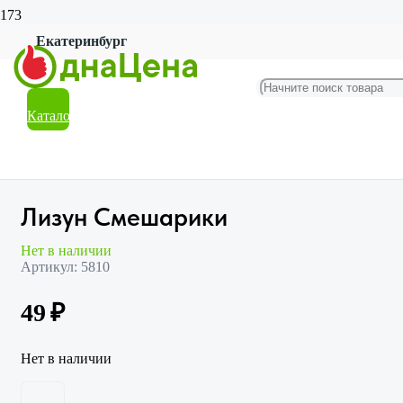
Екатеринбург
Главная
Магазин
Посуда
Столовые приборы
Каталог
Лизун Смешарики
Лизун Смешарики
Нет в наличии
Артикул:
5810
49
₽
Нет в наличии