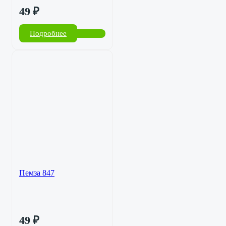
49
₽
Подробнее
Пемза 847
49
₽