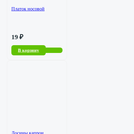
Платок носовой
19
₽
В корзину
Лосины капрон