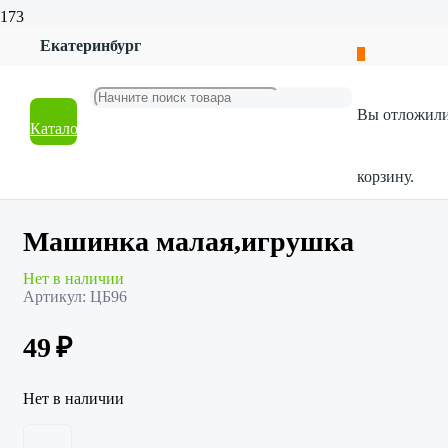
Екатеринбург
Главная
Магазин
Товары для детей
Вы отложил
Для мальчиков
Каталог
Машинка малая,игрушка
корзину.
Машинка малая,игрушка
Нет в наличии
Артикул:
ЦБ96
49
₽
Нет в наличии