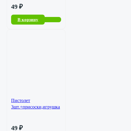
49
₽
В корзину
Пистолет
3шт.+присоски,игрушка
49
₽