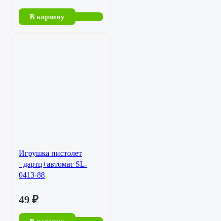
В корзину
Игрушка пистолет
+дартц+автомат SL-
0413-88
49
₽