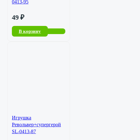
0413-95
49
₽
В корзину
Игрушка
Револьвер+супергерой
SL-0413-87