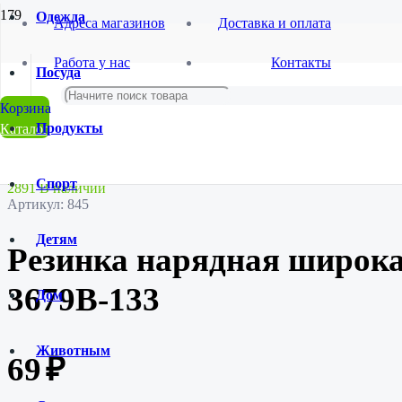
Одежда
Адреса магазинов
Доставка и оплата
Главная
Работа у нас
Контакты
Магазин
Посуда
Красота и гигиена
Бижутерия
Резинка нарядная широкая дизайн #2 SL-3679B-133
Продукты
Каталог
Спорт
2891 В наличии
Артикул:
845
Детям
Резинка нарядная широка
3679B-133
Дом
Животным
69
₽