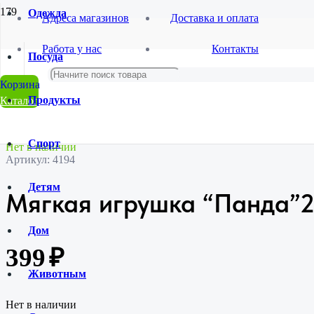
Одежда
Адреса магазинов
Доставка и оплата
Главная
Работа у нас
Контакты
Магазин
Посуда
Товары для детей
Мягкие игрушки
Мягкая игрушка “Панда”2 SL-1284-154
Продукты
Каталог
Спорт
Нет в наличии
Артикул:
4194
Детям
Мягкая игрушка “Панда”2
Дом
399
₽
Животным
Нет в наличии