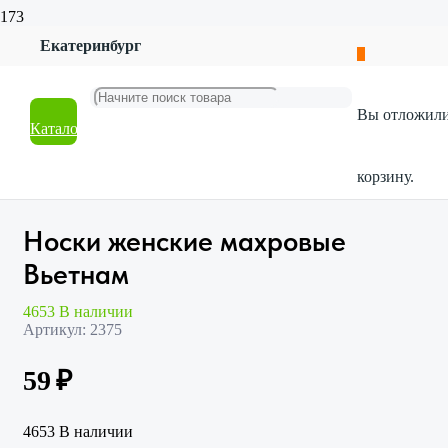
Екатеринбург
Главная
Магазин
Одежда и обувь
Вы отложил
Носки
Каталог
Носки женские махровые Вьетнам
корзину.
Носки женские махровые
Вьетнам
4653 В наличии
Артикул:
2375
59
₽
4653 В наличии